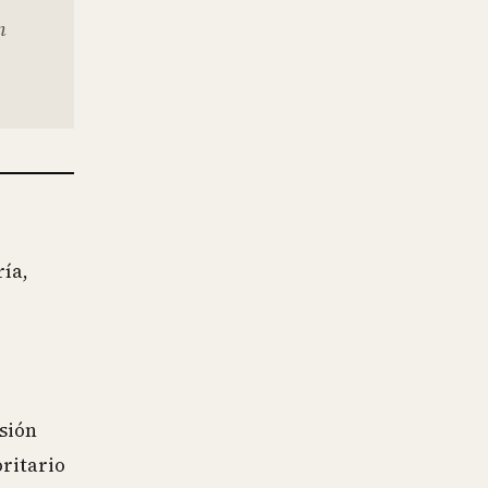
n
ría,
isión
ritario