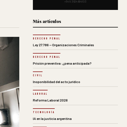
+54 9 3624 894103
Más artículos
DERECHO PENAL
Ley 27.786 — Organizaciones Criminales
DERECHO PENAL
Prisión preventiva: ¿pena anticipada?
CIVIL
Inoponibilidad del acto jurídico
LABORAL
Reforma Laboral 2026
TECNOLOGÍA
IA en la justicia argentina