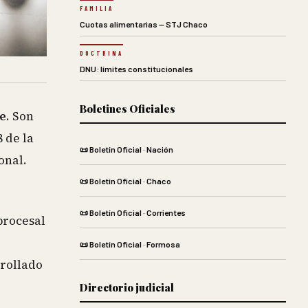
FAMILIA
Cuotas alimentarias — STJ Chaco
DOCTRINA
DNU: límites constitucionales
Boletines Oficiales
me
. Son
 de la
📜 Boletín Oficial · Nación
onal.
📜 Boletín Oficial · Chaco
📜 Boletín Oficial · Corrientes
procesal
📜 Boletín Oficial · Formosa
rrollado
Directorio judicial