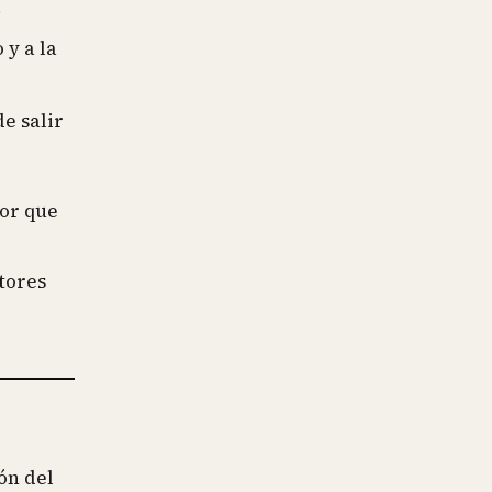
.
 y a la
e salir
gor que
ctores
ón del