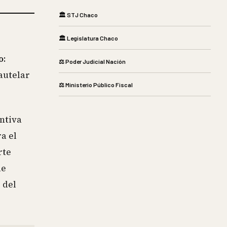
🏛️ STJ Chaco
🏛️ Legislatura Chaco
o
:
⚖️ Poder Judicial Nación
cautelar
⚖️ Ministerio Público Fiscal
entiva
a el
rte
ue
 del