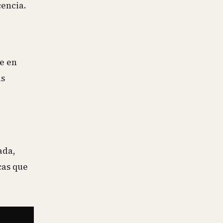
cencia.
se en
as
ada,
cas que