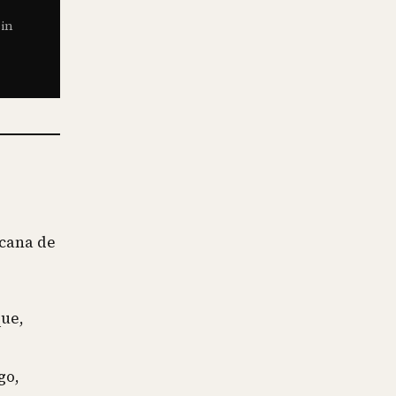
sin
icana de
que,
go,