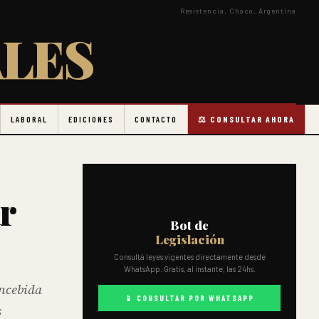
Resistencia, Chaco, Argentina
LES
LABORAL
EDICIONES
CONTACTO
⚖️ CONSULTAR AHORA
⚖️
r
Bot de
Legislación
Consultá leyes vigentes directamente desde
WhatsApp. Gratis, al instante, las 24hs.
oncebida
📱 CONSULTAR POR WHATSAPP
s