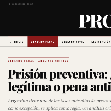
·
procesoslegales.ar
PR
← INICIO
DERECHO PENAL
DERECHO CIVIL
LEGISLACIÓN
DERECHO PENAL · ANÁLISIS CRÍTICO
Prisión preventiva:
legítima o pena ant
Argentina tiene una de las tasas más altas de presos
como excepción, se aplica como regla. Un análisis crí