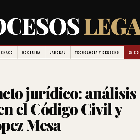
OCESOS
LEGA
 CHACO
DOCTRINA
LABORAL
TECNOLOGÍA Y DERECHO
⚖️ C
cto jurídico: análisis
 en el Código Civil y
ópez Mesa