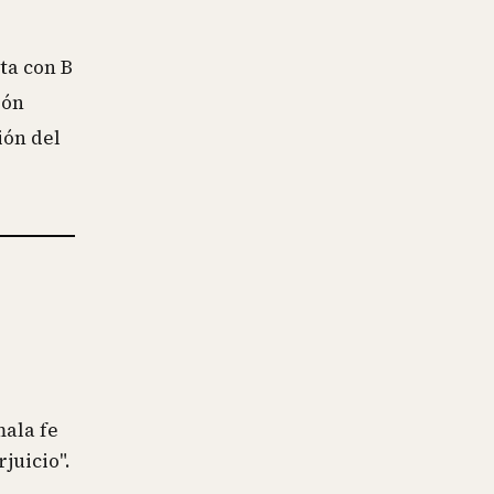
ta con B
ión
ión del
mala fe
juicio".