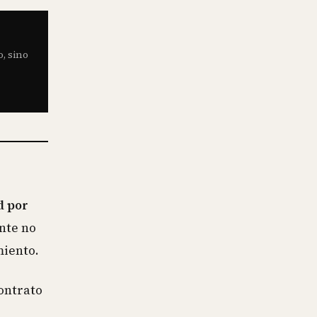
o, sino
d por
nte no
miento.
ontrato