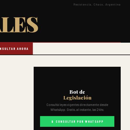
Resistencia, Chaco, Argentina
LES
ONSULTAR AHORA
⚖️
Bot de
Legislación
Consultá leyes vigentes directamente desde
WhatsApp. Gratis, al instante, las 24hs.
📱 CONSULTAR POR WHATSAPP