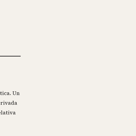
tica. Un
erivada
elativa