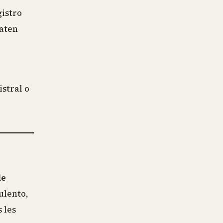
gistro
raten
istral o
de
ulento,
 les