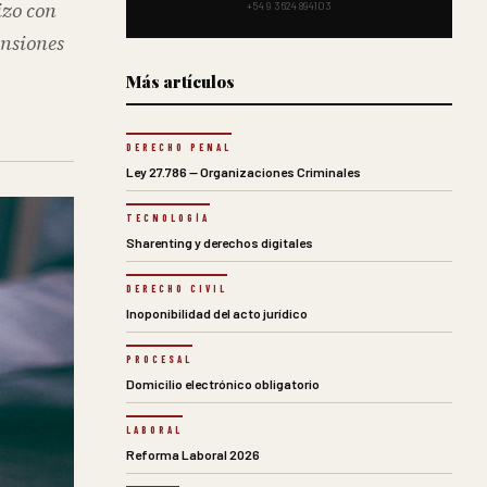
izo con
+54 9 3624 894103
ensiones
Más artículos
DERECHO PENAL
Ley 27.786 — Organizaciones Criminales
TECNOLOGÍA
Sharenting y derechos digitales
DERECHO CIVIL
Inoponibilidad del acto jurídico
PROCESAL
Domicilio electrónico obligatorio
LABORAL
Reforma Laboral 2026