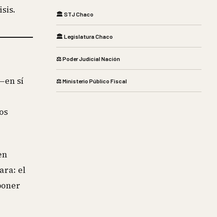
sis.
🏛️ STJ Chaco
🏛️ Legislatura Chaco
⚖️ Poder Judicial Nación
—en sí
⚖️ Ministerio Público Fiscal
os
en
ara: el
poner