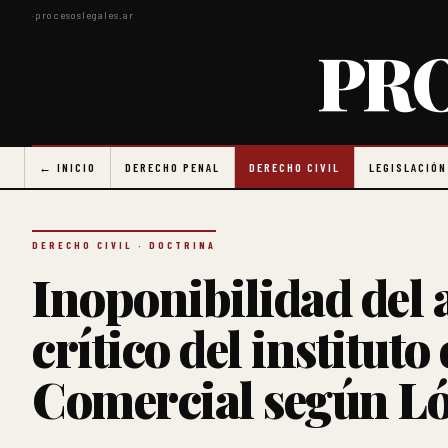
·
procesoslegales.ar
PR
← INICIO
DERECHO PENAL
DERECHO CIVIL
LEGISLACIÓN
DERECHO CIVIL · DOCTRINA
Inoponibilidad del a
crítico del instituto
Comercial según L