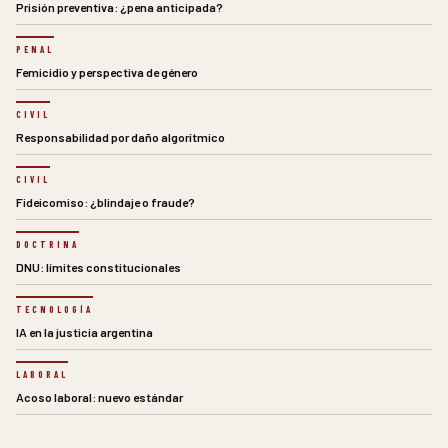
Prisión preventiva: ¿pena anticipada?
PENAL
Femicidio y perspectiva de género
CIVIL
Responsabilidad por daño algorítmico
CIVIL
Fideicomiso: ¿blindaje o fraude?
DOCTRINA
DNU: límites constitucionales
TECNOLOGÍA
IA en la justicia argentina
LABORAL
Acoso laboral: nuevo estándar