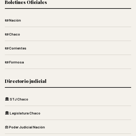
Boletines Oficiales
📜 Nación
📜 Chaco
📜 Corrientes
📜 Formosa
Directorio judicial
🏛️ STJ Chaco
🏛️ Legislatura Chaco
⚖️ Poder Judicial Nación