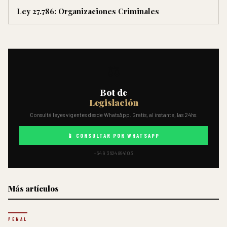
Ley 27.786: Organizaciones Criminales
⚖️
Bot de
Legislación
Consultá leyes vigentes desde WhatsApp. Gratis, al instante, las 24hs.
📱 CONSULTAR POR WHATSAPP
+54 9 3624 894103
Más artículos
PENAL